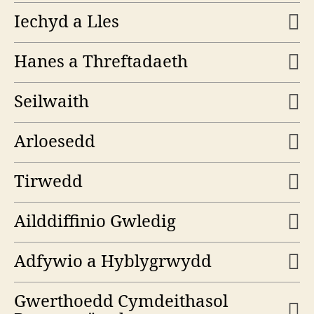
Iechyd a Lles
Hanes a Threftadaeth
Seilwaith
Arloesedd
Tirwedd
Ailddiffinio Gwledig
Adfywio a Hyblygrwydd
Gwerthoedd Cymdeithasol