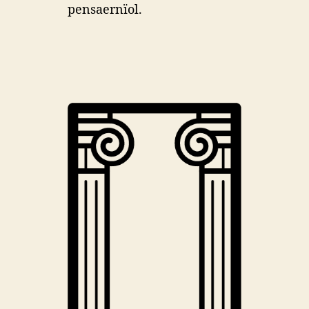
pensaernïol.