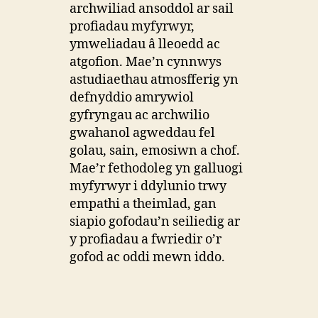
archwiliad ansoddol ar sail
profiadau myfyrwyr,
ymweliadau â lleoedd ac
atgofion. Mae’n cynnwys
astudiaethau atmosfferig yn
defnyddio amrywiol
gyfryngau ac archwilio
gwahanol agweddau fel
golau, sain, emosiwn a chof.
Mae’r fethodoleg yn galluogi
myfyrwyr i ddylunio trwy
empathi a theimlad, gan
siapio gofodau’n seiliedig ar
y profiadau a fwriedir o’r
gofod ac oddi mewn iddo.