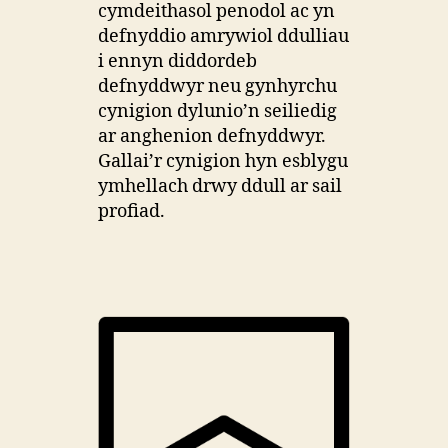
cymdeithasol penodol ac yn
defnyddio amrywiol ddulliau
i ennyn diddordeb
defnyddwyr neu gynhyrchu
cynigion dylunio’n seiliedig
ar anghenion defnyddwyr.
Gallai’r cynigion hyn esblygu
ymhellach drwy ddull ar sail
profiad.