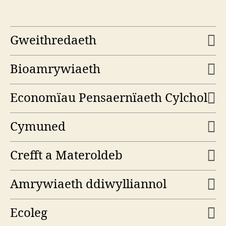
Gweithredaeth
Bioamrywiaeth
Economïau Pensaernïaeth Cylchol
Cymuned
Crefft a Materoldeb
Amrywiaeth ddiwylliannol
Ecoleg