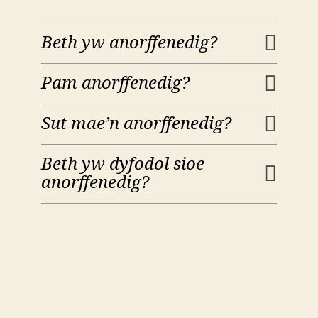
Beth yw anorffenedig?
Pam anorffenedig?
Sut mae’n anorffenedig?
Beth yw dyfodol sioe
anorffenedig?