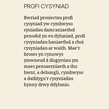
PROFI CYSYNIAD
Bwriad prosiectau profi
cysyniad yw cymhwyso
syniadau damcaniaethol
penodol yn eu dyluniad, profi
cysyniadau haniaethol a rhoi
cysyniadau ar waith. Mae’r
broses yn cynnwys
ymwneud â disgyrsiau ym
maes pensaernïaeth a thu
hwnt, a dehongli, cymhwyso
a datblygu’r cysyniadau
hynny drwy ddylunio.